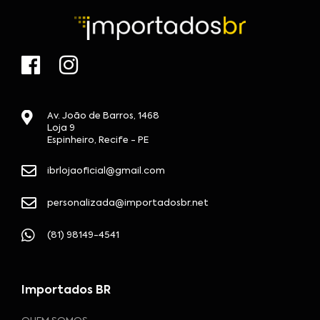
Av. João de Barros, 1468
Loja 9
Espinheiro, Recife - PE
ibrlojaoficial@gmail.com
personalizada@importadosbr.net
(81) 98149-4541
Importados BR