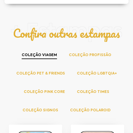
+ Estampas
Confira outras estampas
COLEÇÃO VIAGEM
COLEÇÃO PROFISSÃO
COLEÇÃO PET & FRIENDS
COLEÇÃO LGBTQIA+
COLEÇÃO PINK CORE
COLEÇÃO TIMES
COLEÇÃO SIGNOS
COLEÇÃO POLAROID