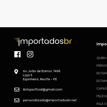
Impo
QUEM
PERSO
Av. João de Barros, 1468
ESTAM
Loja 9
Espinheiro, Recife - PE
ESTAM
CAPAS
ibrlojaoficial@gmail.com
PELÍC
personalizada@importadosbr.net
FALE 