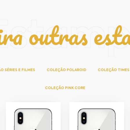
ira outras est
Estam
 SÉRIES E FILMES
COLEÇÃO POLAROID
COLEÇÃO TIMES
COLEÇÃO PINK CORE