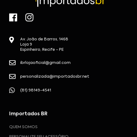
Av. João de Barros, 1468
Loja 9
Espinheiro, Recife - PE
ibrlojaoficial@gmail.com
personalizada@importadosbr.net
(81) 98149-4541
Importados BR
QUEM SOMOS
PERSONALIZE SEU ACESSÓRIO