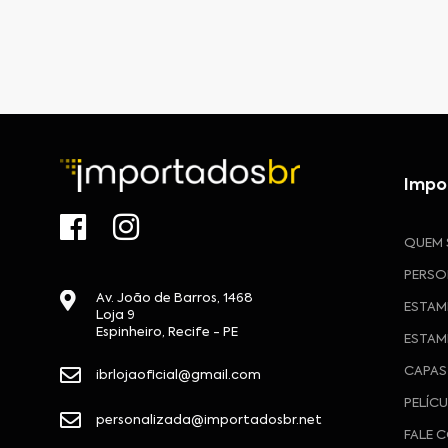
Impo
QUEM
PERSO
Av. João de Barros, 1468
ESTAM
Loja 9
Espinheiro, Recife - PE
ESTAM
CAPAS
ibrlojaoficial@gmail.com
PELÍC
personalizada@importadosbr.net
FALE 