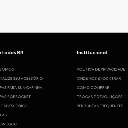
rtados BR
Institucional
 SOMOS
POLÍTICA DE PRIVACIDADE
NALIZE SEU ACESSÓRIO
ONDE NOS ENCONTRAR
PAS PARA SUA CAPINHA
COMO COMPRAR
PAS POPSOCKET
TROCAS E DEVOLUÇÕES
 E ACESSÓRIOS
PERGUNTAS FREQUENTES
ULAS
CONOSCO