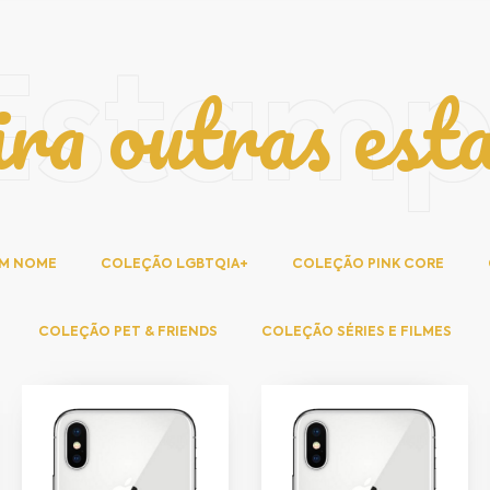
ira outras est
Estam
OM NOME
COLEÇÃO LGBTQIA+
COLEÇÃO PINK CORE
COLEÇÃO PET & FRIENDS
COLEÇÃO SÉRIES E FILMES