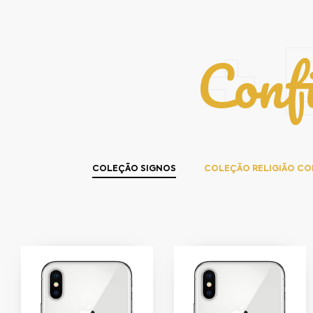
Conf
+ 
COLEÇÃO SIGNOS
COLEÇÃO RELIGIÃO C