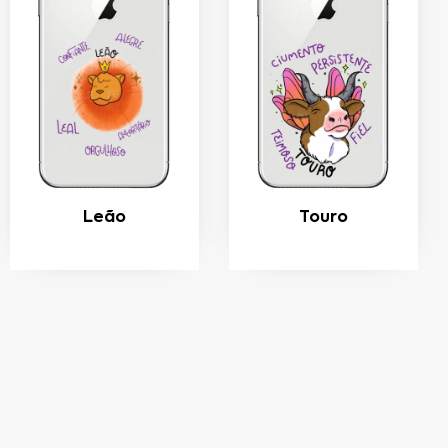
Leão
Touro