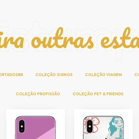
ira outras est
Estam
ORTADOSBR
COLEÇÃO SIGNOS
COLEÇÃO VIAGEM
C
COLEÇÃO PROFISSÃO
COLEÇÃO PET & FRIENDS