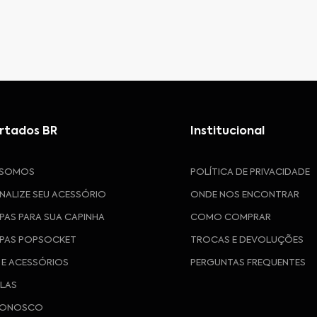
rtados BR
Institucional
 SOMOS
POLÍTICA DE PRIVACIDADE
NALIZE SEU ACESSÓRIO
ONDE NOS ENCONTRAR
PAS PARA SUA CAPINHA
COMO COMPRAR
PAS POPSOCKET
TROCAS E DEVOLUÇÕES
 E ACESSÓRIOS
PERGUNTAS FREQUENTES
ULAS
CONOSCO