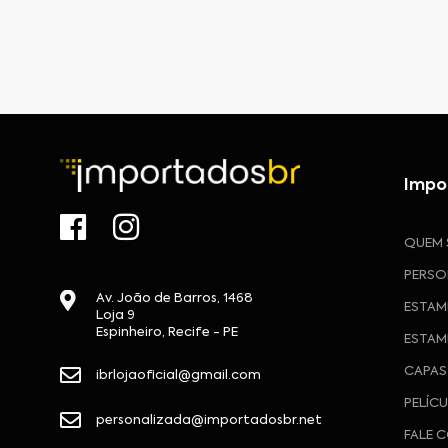
Impo
QUEM
PERSO
Av. João de Barros, 1468
ESTAM
Loja 9
Espinheiro, Recife - PE
ESTAM
CAPAS
ibrlojaoficial@gmail.com
PELÍC
personalizada@importadosbr.net
FALE 