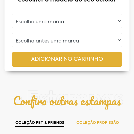
+ Estampas
Confira outras estampas
COLEÇÃO PET & FRIENDS
COLEÇÃO PROFISSÃO