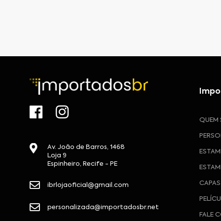
Impo
QUEM
PERSO
Av. João de Barros, 1468
ESTAM
Loja 9
Espinheiro, Recife - PE
ESTAM
CAPAS
ibrlojaoficial@gmail.com
PELÍC
personalizada@importadosbr.net
FALE 