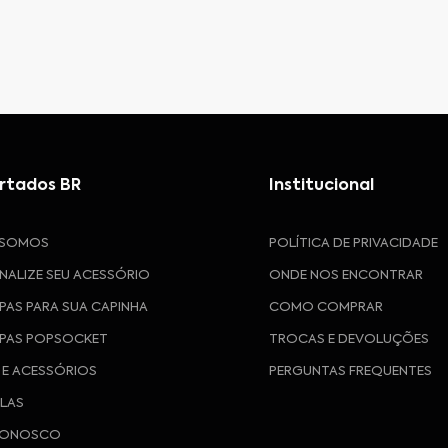
rtados BR
Institucional
 SOMOS
POLÍTICA DE PRIVACIDADE
NALIZE SEU ACESSÓRIO
ONDE NOS ENCONTRAR
PAS PARA SUA CAPINHA
COMO COMPRAR
PAS POPSOCKET
TROCAS E DEVOLUÇÕES
 E ACESSÓRIOS
PERGUNTAS FREQUENTES
ULAS
CONOSCO