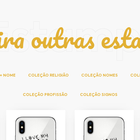
ira outras est
Estam
 + NOME
COLEÇÃO RELIGIÃO
COLEÇÃO NOMES
COL
COLEÇÃO PROFISSÃO
COLEÇÃO SIGNOS