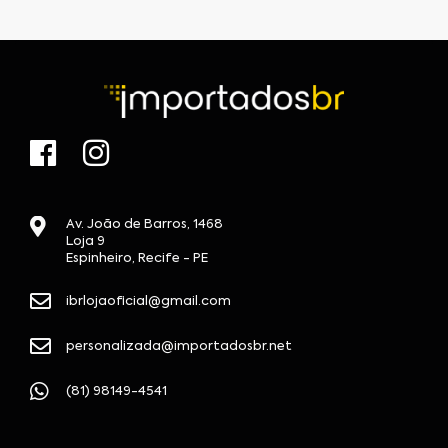
Av. João de Barros, 1468
Loja 9
Espinheiro, Recife - PE
ibrlojaoficial@gmail.com
personalizada@importadosbr.net
(81) 98149-4541