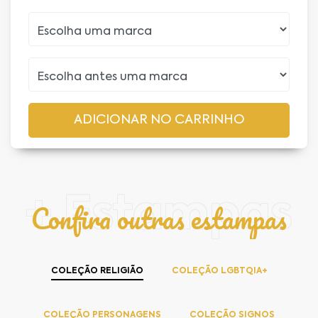
+ Estampas
Confira outras estampas
COLEÇÃO RELIGIÃO
COLEÇÃO LGBTQIA+
COLEÇÃO PERSONAGENS
COLEÇÃO SIGNOS