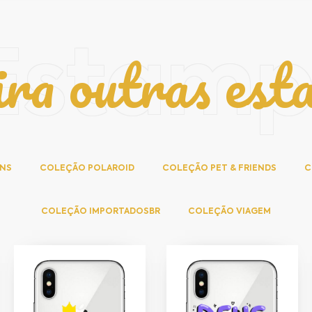
ira outras est
Estam
NS
COLEÇÃO POLAROID
COLEÇÃO PET & FRIENDS
C
COLEÇÃO IMPORTADOSBR
COLEÇÃO VIAGEM