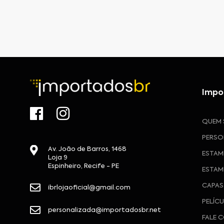
Impo
QUEM
PERSO
Av. João de Barros, 1468
ESTAM
Loja 9
Espinheiro, Recife - PE
ESTAM
CAPAS
ibrlojaoficial@gmail.com
PELÍC
personalizada@importadosbr.net
FALE 