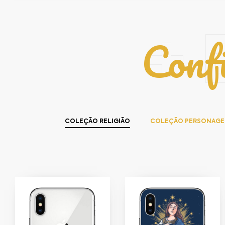
Conf
+ 
COLEÇÃO RELIGIÃO
COLEÇÃO PERSONAGE