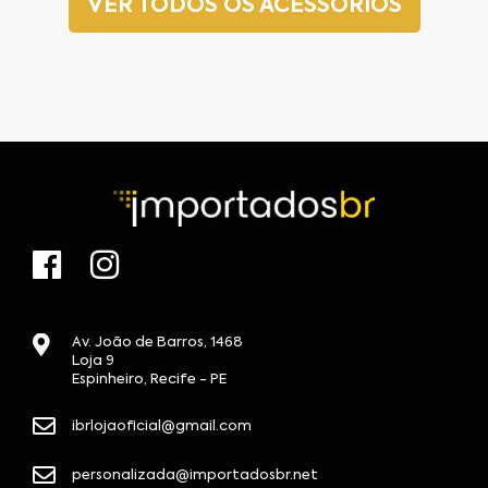
VER TODOS OS ACESSÓRIOS
Av. João de Barros, 1468
Loja 9
Espinheiro, Recife - PE
ibrlojaoficial@gmail.com
personalizada@importadosbr.net