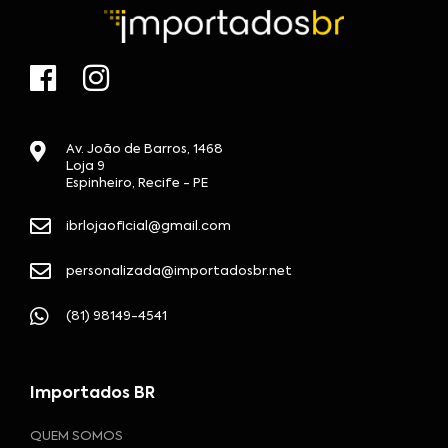
Av. João de Barros, 1468
Loja 9
Espinheiro, Recife - PE
ibrlojaoficial@gmail.com
personalizada@importadosbr.net
(81) 98149-4541
Importados BR
QUEM SOMOS